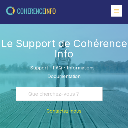
Aller
au
contenu
Le Support de Cohérence
Info
Support - FAQ - Informations -
Documentation
Contactez-nous