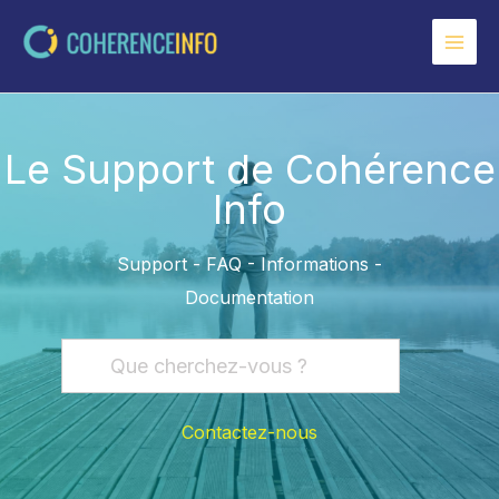
Aller
au
contenu
Le Support de Cohérence
Info
Support - FAQ - Informations -
Documentation
Contactez-nous