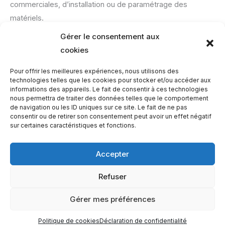
commerciales, d’installation ou de paramétrage des
matériels.
– Pour l’installation, un tutoriel est à votre disposition pour
Gérer le consentement aux
chaque logiciel ou applications.
cookies
Poser une question
Pour offrir les meilleures expériences, nous utilisons des
technologies telles que les cookies pour stocker et/ou accéder aux
– Merci d’utiliser le formulaire :
informations des appareils. Le fait de consentir à ces technologies
>>> Poser une question
nous permettra de traiter des données telles que le comportement
de navigation ou les ID uniques sur ce site. Le fait de ne pas
consentir ou de retirer son consentement peut avoir un effet négatif
sur certaines caractéristiques et fonctions.
Accepter
Refuser
EQUILIBIOS FORMATION Inc. 5748 9e Avenue, Montréal (QC)
H1Y 2J9 Canada
Gérer mes préférences
Politique de cookies
Déclaration de confidentialité