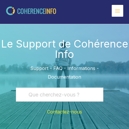
Aller
au
contenu
Le Support de Cohérence
Info
Support - FAQ - Informations -
Documentation
Contactez-nous