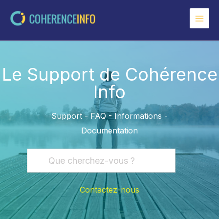
Aller
au
contenu
Le Support de Cohérence
Info
Support - FAQ - Informations -
Documentation
Contactez-nous