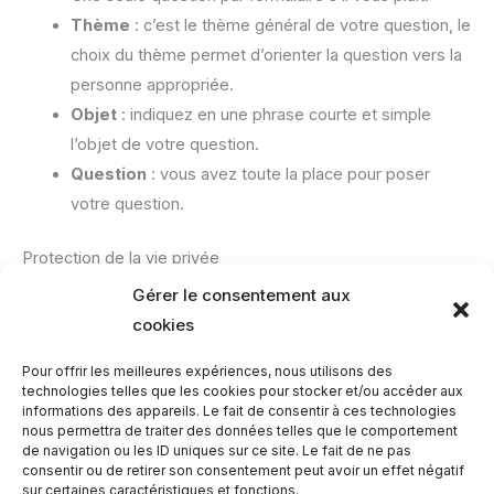
Thème
: c’est le thème général de votre question, le
choix du thème permet d’orienter la question vers la
personne appropriée.
Objet
: indiquez en une phrase courte et simple
l’objet de votre question.
Question
: vous avez toute la place pour poser
votre question.
Protection de la vie privée
Les informations ne concernent que le prénom et le
Gérer le consentement aux
courriel de la personne qui pose la question.
cookies
Ces informations ne figurent pas dans la réponse
Pour offrir les meilleures expériences, nous utilisons des
publiée dans les FAQ.
technologies telles que les cookies pour stocker et/ou accéder aux
Nous ne diffusons ni ne partageons aucune donnée
informations des appareils. Le fait de consentir à ces technologies
nous permettra de traiter des données telles que le comportement
avec des tierces parties.
de navigation ou les ID uniques sur ce site. Le fait de ne pas
consentir ou de retirer son consentement peut avoir un effet négatif
sur certaines caractéristiques et fonctions.