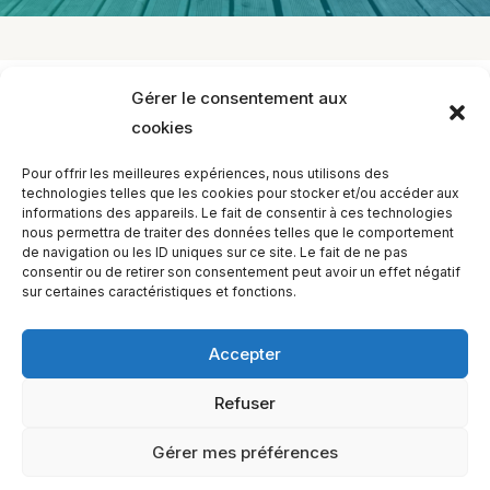
Gérer le consentement aux
< Retour
cookies
Support
Qui sommes-nous ?
L'Institut
L’Institut
Pour offrir les meilleures expériences, nous utilisons des
technologies telles que les cookies pour stocker et/ou accéder aux
Publié le
18 mai 2021
Mis à jour le
18 mai 2021
informations des appareils. Le fait de consentir à ces technologies
Par
davidohare
nous permettra de traiter des données telles que le comportement
de navigation ou les ID uniques sur ce site. Le fait de ne pas
consentir ou de retirer son consentement peut avoir un effet négatif
sur certaines caractéristiques et fonctions.
Accepter
Refuser
EQUILIBIOS FORMATION Inc. 5748 9e Avenue, Montréal (QC)
H1Y 2J9 Canada
Gérer mes préférences