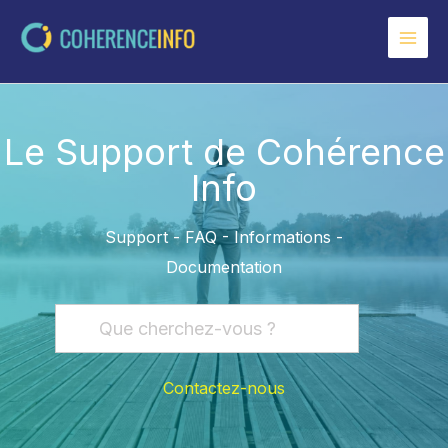
Aller
au
contenu
Le Support de Cohérence
Info
Support - FAQ - Informations -
Documentation
Contactez-nous