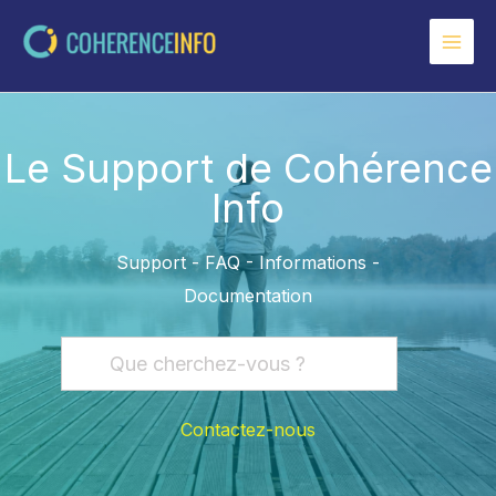
Aller
au
contenu
Le Support de Cohérence
Info
Support - FAQ - Informations -
Documentation
Contactez-nous