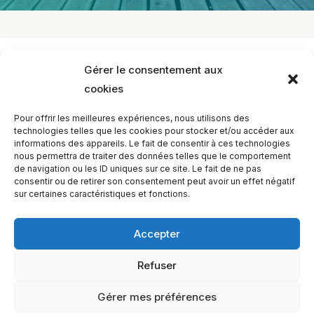
< Retour
Gérer le consentement aux
Support
Centre d'Informations
Propriété
cookies
Intellectuelle
Propriété Intellectuelle
Pour offrir les meilleures expériences, nous utilisons des
technologies telles que les cookies pour stocker et/ou accéder aux
Publié le
26 mai 2021
Mis à jour le
26 mai 2021
informations des appareils. Le fait de consentir à ces technologies
Par
davidohare
nous permettra de traiter des données telles que le comportement
de navigation ou les ID uniques sur ce site. Le fait de ne pas
consentir ou de retirer son consentement peut avoir un effet négatif
sur certaines caractéristiques et fonctions.
Accepter
Refuser
EQUILIBIOS FORMATION Inc. 5748 9e Avenue, Montréal (QC)
H1Y 2J9 Canada
Gérer mes préférences