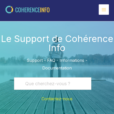
Aller
au
contenu
Le Support de Cohérence
Info
Support - FAQ - Informations -
Documentation
Contactez-nous