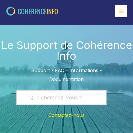
Aller
au
contenu
Le Support de Cohérence
Info
Support - FAQ - Informations -
Documentation
Contactez-nous