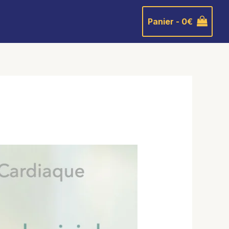
Panier -
0
€