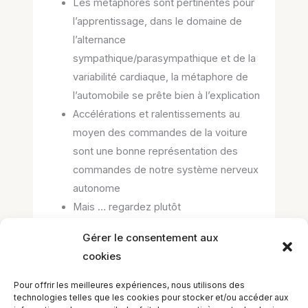
Les métaphores sont pertinentes pour
l’apprentissage, dans le domaine de
l’alternance
sympathique/parasympathique et de la
variabilité cardiaque, la métaphore de
l’automobile se prête bien à l’explication
Accélérations et ralentissements au
moyen des commandes de la voiture
sont une bonne représentation des
commandes de notre système nerveux
autonome
Mais … regardez plutôt
Gérer le consentement aux
cookies
–> pour les commentaires, les questions de
cours et les réponses, rendez-vous à la
Pour offrir les meilleures expériences, nous utilisons des
MÉDIATHÈQUE <--
technologies telles que les cookies pour stocker et/ou accéder aux