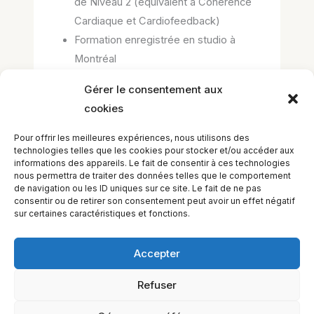
de Niveau 2 (équivalent à Cohérence
Cardiaque et Cardiofeedback)
Formation enregistrée en studio à
Montréal
Gérer le consentement aux
cookies
–> pour les commentaires, les questions de
cours et les réponses, rendez-vous à la
Pour offrir les meilleures expériences, nous utilisons des
MÉDIATHÈQUE <–
technologies telles que les cookies pour stocker et/ou accéder aux
informations des appareils. Le fait de consentir à ces technologies
–> pour les questions d’administration ou de
nous permettra de traiter des données telles que le comportement
gestion du cours, demander au secrétariat <–
de navigation ou les ID uniques sur ce site. Le fait de ne pas
consentir ou de retirer son consentement peut avoir un effet négatif
sur certaines caractéristiques et fonctions.
Accepter
Refuser
EQUILIBIOS FORMATION Inc. 5748 9e Avenue, Montréal (QC)
H1Y 2J9 Canada