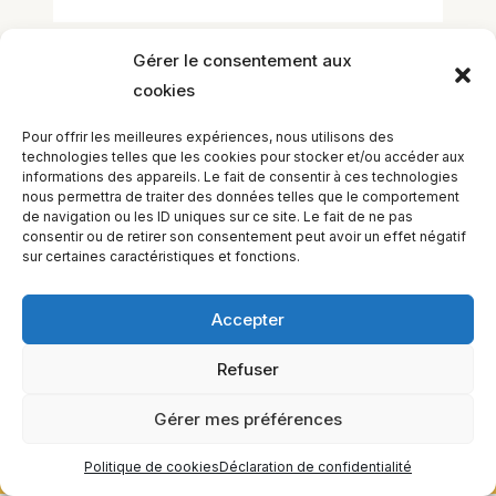
Gérer le consentement aux
Laisser un commentaire
cookies
Vous devez
vous connecter
pour publier
Pour offrir les meilleures expériences, nous utilisons des
un commentaire.
technologies telles que les cookies pour stocker et/ou accéder aux
informations des appareils. Le fait de consentir à ces technologies
nous permettra de traiter des données telles que le comportement
de navigation ou les ID uniques sur ce site. Le fait de ne pas
consentir ou de retirer son consentement peut avoir un effet négatif
sur certaines caractéristiques et fonctions.
Accepter
Refuser
EQUILIBIOS FORMATION Inc. 5748 9e Avenue, Montréal (QC)
H1Y 2J9 Canada
Gérer mes préférences
Politique de cookies
Déclaration de confidentialité