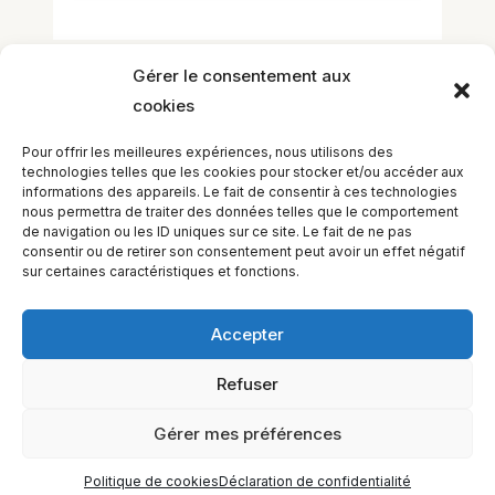
Gérer le consentement aux
cookies
Laisser un commentaire
Vous devez
vous connecter
pour publier
Pour offrir les meilleures expériences, nous utilisons des
un commentaire.
technologies telles que les cookies pour stocker et/ou accéder aux
informations des appareils. Le fait de consentir à ces technologies
nous permettra de traiter des données telles que le comportement
de navigation ou les ID uniques sur ce site. Le fait de ne pas
consentir ou de retirer son consentement peut avoir un effet négatif
sur certaines caractéristiques et fonctions.
Accepter
Refuser
EQUILIBIOS FORMATION Inc. 5748 9e Avenue, Montréal (QC)
H1Y 2J9 Canada
Gérer mes préférences
Politique de cookies
Déclaration de confidentialité