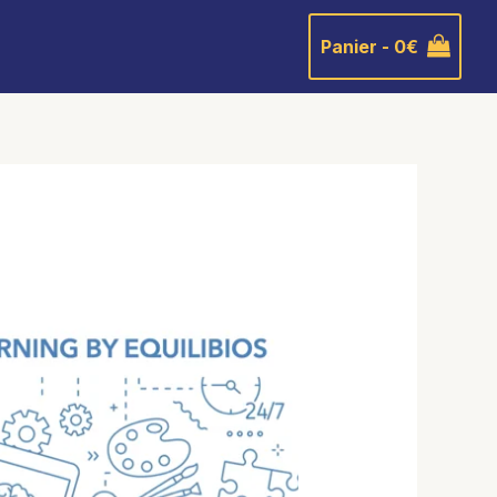
Panier -
0
€