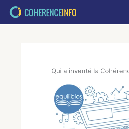
Aller
au
contenu
Qui a inventé la Cohéren