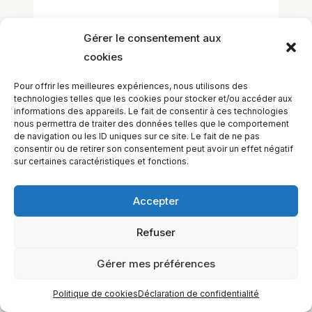
Laisser un commentaire
Gérer le consentement aux
Vous devez
vous connecter
pour publier
cookies
un commentaire.
Pour offrir les meilleures expériences, nous utilisons des
technologies telles que les cookies pour stocker et/ou accéder aux
informations des appareils. Le fait de consentir à ces technologies
nous permettra de traiter des données telles que le comportement
de navigation ou les ID uniques sur ce site. Le fait de ne pas
consentir ou de retirer son consentement peut avoir un effet négatif
sur certaines caractéristiques et fonctions.
Accepter
EQUILIBIOS FORMATION Inc. 5748 9e Avenue, Montréal (QC)
H1Y 2J9 Canada
Refuser
Gérer mes préférences
Politique de cookies
Déclaration de confidentialité