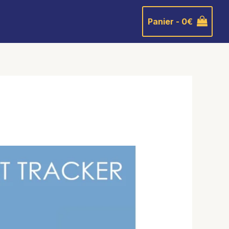
Panier -
0
€