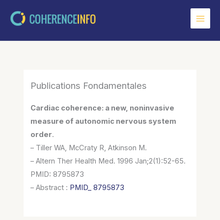
Aller
au
contenu
Publications Fondamentales
Cardiac coherence: a new, noninvasive
measure of autonomic nervous system
order
.
– Tiller WA, McCraty R, Atkinson M.
– Altern Ther Health Med. 1996 Jan;2(1):52-65.
PMID: 8795873
– Abstract :
PMID_ 8795873