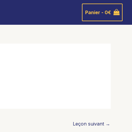
Panier -
0
€
Leçon suivant
→