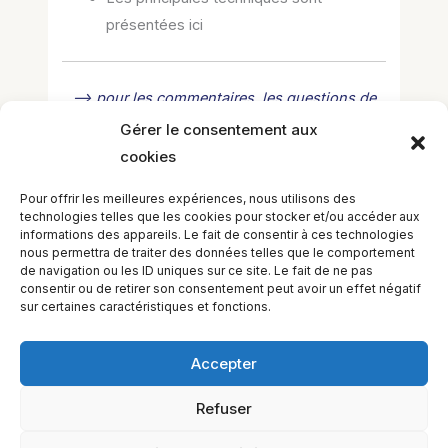
présentées ici
–> pour les commentaires, les questions de
cours et les réponses, rendez-vous à la
Gérer le consentement aux
MÉDIATHÈQUE <--
cookies
–> pour les questions d’administration ou de
Pour offrir les meilleures expériences, nous utilisons des
gestion du cours, demander au secrétariat <--
technologies telles que les cookies pour stocker et/ou accéder aux
informations des appareils. Le fait de consentir à ces technologies
nous permettra de traiter des données telles que le comportement
de navigation ou les ID uniques sur ce site. Le fait de ne pas
consentir ou de retirer son consentement peut avoir un effet négatif
←
Leçon précédent
Leçon suivant
→
sur certaines caractéristiques et fonctions.
Accepter
Refuser
EQUILIBIOS FORMATION Inc. 5748 9e Avenue, Montréal (QC)