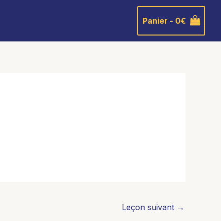
Panier -
0
€
Leçon suivant
→