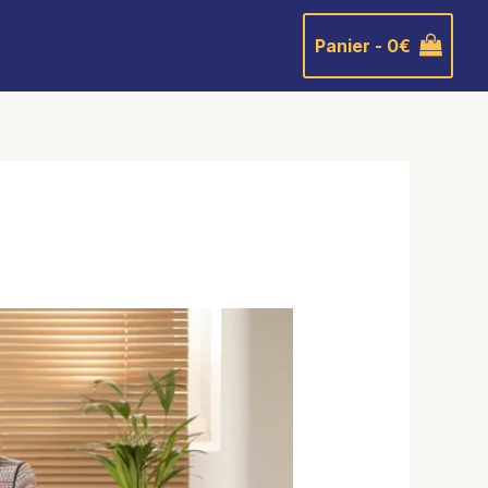
Panier -
0
€