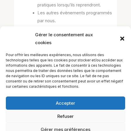
pratiques lorsqu’ils reprendront.
Les autres évènements programmés
par nous.
Il n’y aura pas plus d’une lettre par mois,
Gérer le consentement aux
elle sera consacrée exclusivement aux
cookies
évènements.
Vous pouvez vous désabonner à tout
Pour offrir les meilleures expériences, nous utilisons des
moment si vous le désirez.
technologies telles que les cookies pour stocker et/ou accéder aux
informations des appareils. Le fait de consentir à ces technologies
nous permettra de traiter des données telles que le comportement
Chargement…
de navigation ou les ID uniques sur ce site. Le fait de ne pas
consentir ou de retirer son consentement peut avoir un effet négatif
sur certaines caractéristiques et fonctions.
Accepter
Refuser
EQUILIBIOS FORMATION Inc. 5748 9e Avenue, Montréal (QC)
H1Y 2J9 Canada
Gérer mes préférences