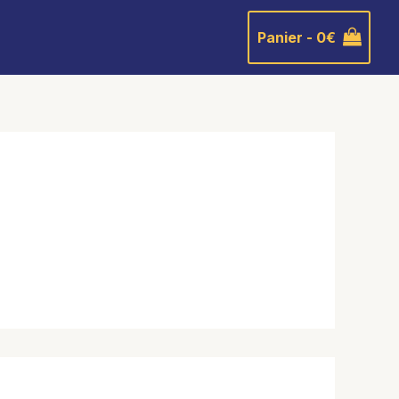
Panier -
0
€