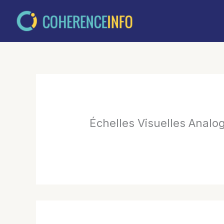
Aller
au
contenu
Échelles Visuelles Analo