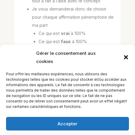
tout à fait à l’aise avec le concept
Je vous demanderai donc de choisir
pour chaque affirmation péremptoire de
ma part
Ce qui est
vrai
à 100%
Ce qui est
faux
à 100%
Ce qui est plutôt
vrai
mais pas à
Gérer le consentement aux
100% et donc acceptable en clientèle
cookies
Pour offrir les meilleures expériences, nous utilisons des
technologies telles que les cookies pour stocker et/ou accéder aux
You must sign in or sign up to
informations des appareils. Le fait de consentir à ces technologies
start the quiz.
nous permettra de traiter des données telles que le comportement
de navigation ou les ID uniques sur ce site. Le fait de ne pas
consentir ou de retirer son consentement peut avoir un effet négatif
sur certaines caractéristiques et fonctions.
Accepter