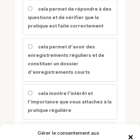
cela permet de répondre à des
questions et de vérifier que la
pratique est faite correctement
cela permet d'avoir des
enregistrements réguliers et de
constituer un dossier
d'enregistrements courts
cela montre l'intérêt et
l'importance que vous attachez à la
pratique régulière
cela permet de démarrer toute
Gérer le consentement aux
session par un état de cohérence