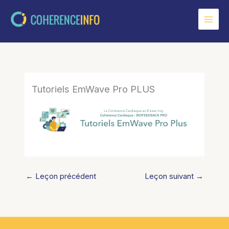
Aller
au
contenu
Tutoriels EmWave Pro PLUS
←
Leçon précédent
Leçon suivant
→