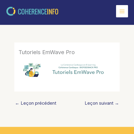
Aller
au
contenu
Tutoriels EmWave Pro
←
Leçon précédent
Leçon suivant
→