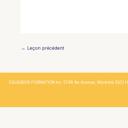
←
Leçon précédent
EQUILIBIOS FORMATION Inc. 5748 9e Avenue, Montréal (QC) 