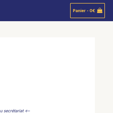
Panier -
0
€
 secrétariat <--