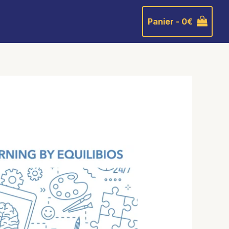
Panier -
0
€