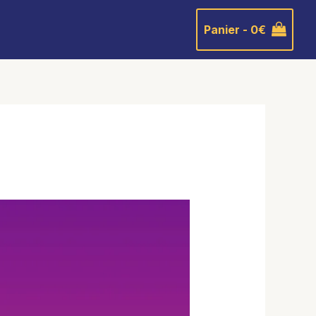
Panier -
0
€