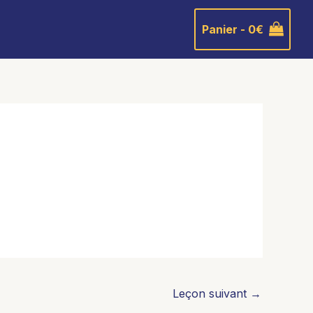
Panier -
0
€
Leçon suivant
→