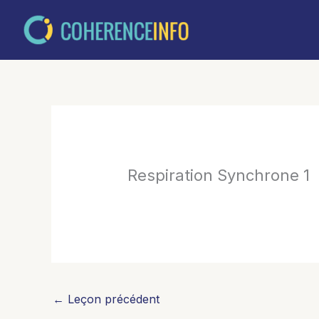
Aller
au
contenu
Respiration Synchrone 1
←
Leçon précédent