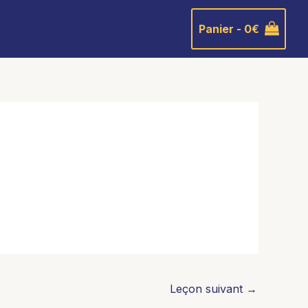
Panier -
0
€
Leçon suivant
→