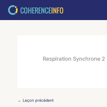
Aller
au
contenu
Respiration Synchrone 2
←
Leçon précédent