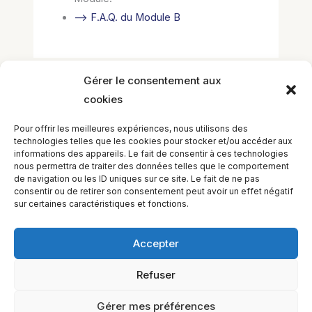
–> F.A.Q. du Module B
Gérer le consentement aux
cookies
Laisser un commentaire
Vous devez
vous connecter
pour publier
Pour offrir les meilleures expériences, nous utilisons des
un commentaire.
technologies telles que les cookies pour stocker et/ou accéder aux
informations des appareils. Le fait de consentir à ces technologies
nous permettra de traiter des données telles que le comportement
de navigation ou les ID uniques sur ce site. Le fait de ne pas
consentir ou de retirer son consentement peut avoir un effet négatif
sur certaines caractéristiques et fonctions.
Accepter
Refuser
EQUILIBIOS FORMATION Inc. 5748 9e Avenue, Montréal (QC)
H1Y 2J9 Canada
Gérer mes préférences