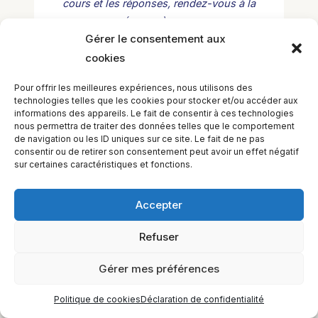
cours et les réponses, rendez-vous à la
MÉDIATHÈQUE <--
Gérer le consentement aux
–> pour les questions d’administration ou de
cookies
gestion du cours, demander au secrétariat <--
Pour offrir les meilleures expériences, nous utilisons des
technologies telles que les cookies pour stocker et/ou accéder aux
informations des appareils. Le fait de consentir à ces technologies
nous permettra de traiter des données telles que le comportement
de navigation ou les ID uniques sur ce site. Le fait de ne pas
consentir ou de retirer son consentement peut avoir un effet négatif
sur certaines caractéristiques et fonctions.
EQUILIBIOS FORMATION Inc. 5748 9e Avenue, Montréal (QC)
H1Y 2J9 Canada
Accepter
Refuser
Gérer mes préférences
Politique de cookies
Déclaration de confidentialité