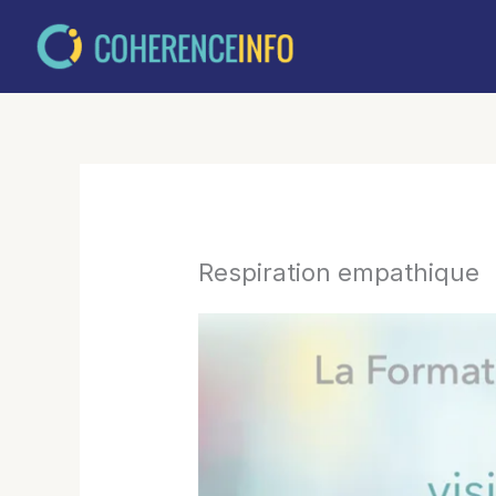
Aller
au
contenu
Respiration empathique