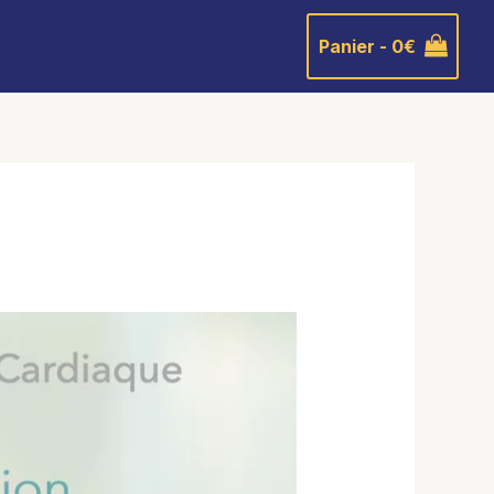
Panier -
0
€