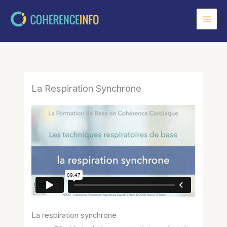
Aller
au
contenu
La Respiration Synchrone
La respiration synchrone