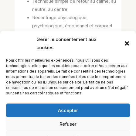
Technique simple de retour au calme, au
neutre, au centre
Recentrage physiologique,
psychologique, émotionnel et corporel
Gérer le consentement aux
cookies
–> pour les commentaires, les questions de
cours et les réponses, rendez-vous à la
Pour offrir les meilleures expériences, nous utilisons des
MÉDIATHÈQUE <--
technologies telles que les cookies pour stocker et/ou accéder aux
informations des appareils. Le fait de consentir à ces technologies
–> pour les questions d’administration ou de
nous permettra de traiter des données telles que le comportement
gestion du cours, demander au secrétariat <--
de navigation ou les ID uniques sur ce site. Le fait de ne pas
consentir ou de retirer son consentement peut avoir un effet négatif
sur certaines caractéristiques et fonctions.
Accepter
Refuser
EQUILIBIOS FORMATION Inc. 5748 9e Avenue, Montréal (QC)