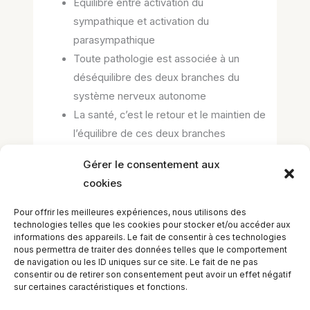
Équilibre entre activation du
sympathique et activation du
parasympathique
Toute pathologie est associée à un
déséquilibre des deux branches du
système nerveux autonome
La santé, c’est le retour et le maintien de
l’équilibre de ces deux branches
Gérer le consentement aux
cookies
–> pour les commentaires, les questions de
cours et les réponses, rendez-vous à la
Pour offrir les meilleures expériences, nous utilisons des
MÉDIATHÈQUE <--
technologies telles que les cookies pour stocker et/ou accéder aux
informations des appareils. Le fait de consentir à ces technologies
–> pour les questions d’administration ou de
nous permettra de traiter des données telles que le comportement
gestion du cours, demander au secrétariat <--
de navigation ou les ID uniques sur ce site. Le fait de ne pas
consentir ou de retirer son consentement peut avoir un effet négatif
sur certaines caractéristiques et fonctions.