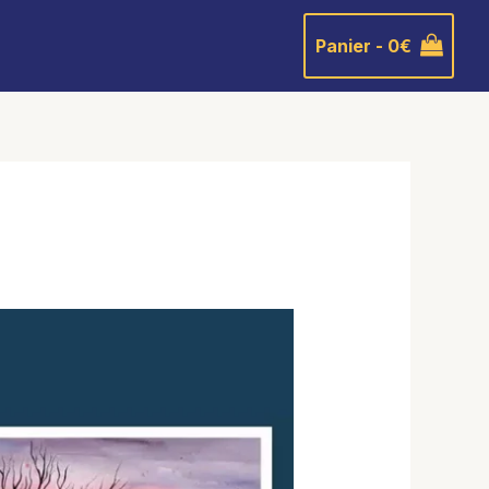
Panier -
0
€