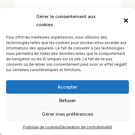
Laisser un commentaire
Gérer le consentement aux
Vous devez
vous connecter
pour publier
cookies
un commentaire.
Pour offrir les meilleures expériences, nous utilisons des
technologies telles que les cookies pour stocker et/ou accéder aux
informations des appareils. Le fait de consentir à ces technologies
nous permettra de traiter des données telles que le comportement
de navigation ou les ID uniques sur ce site. Le fait de ne pas
consentir ou de retirer son consentement peut avoir un effet négatif
sur certaines caractéristiques et fonctions.
Accepter
EQUILIBIOS FORMATION Inc. 5748 9e Avenue, Montréal (QC)
H1Y 2J9 Canada
Refuser
Gérer mes préférences
Politique de cookies
Déclaration de confidentialité