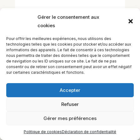
Laisser un commentaire
Gérer le consentement aux
Vous devez
vous connecter
pour publier
cookies
un commentaire.
Pour offrir les meilleures expériences, nous utilisons des
technologies telles que les cookies pour stocker et/ou accéder aux
informations des appareils. Le fait de consentir à ces technologies
nous permettra de traiter des données telles que le comportement
de navigation ou les ID uniques sur ce site. Le fait de ne pas
consentir ou de retirer son consentement peut avoir un effet négatif
sur certaines caractéristiques et fonctions.
Accepter
EQUILIBIOS FORMATION Inc. 5748 9e Avenue, Montréal (QC)
H1Y 2J9 Canada
Refuser
Gérer mes préférences
Politique de cookies
Déclaration de confidentialité