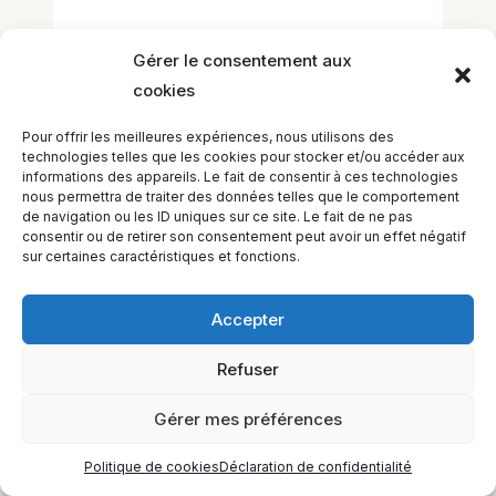
Laisser un commentaire
Gérer le consentement aux
Vous devez
vous connecter
pour publier
cookies
un commentaire.
Pour offrir les meilleures expériences, nous utilisons des
technologies telles que les cookies pour stocker et/ou accéder aux
informations des appareils. Le fait de consentir à ces technologies
nous permettra de traiter des données telles que le comportement
de navigation ou les ID uniques sur ce site. Le fait de ne pas
consentir ou de retirer son consentement peut avoir un effet négatif
sur certaines caractéristiques et fonctions.
Accepter
EQUILIBIOS FORMATION Inc. 5748 9e Avenue, Montréal (QC)
H1Y 2J9 Canada
Refuser
Gérer mes préférences
Politique de cookies
Déclaration de confidentialité