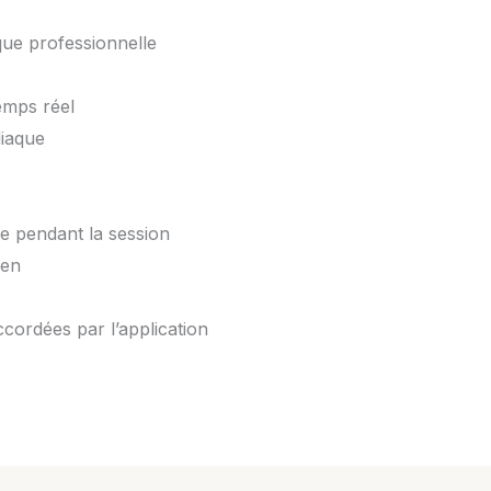
ique professionnelle
emps réel
iaque
 pendant la session
yen
ccordées par l’application