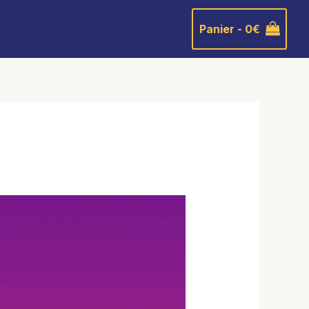
Panier -
0
€