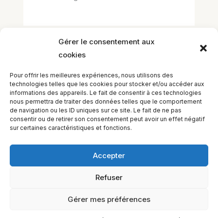
Gérer le consentement aux
cookies
Laisser un commentaire
Vous devez
vous connecter
pour publier
Pour offrir les meilleures expériences, nous utilisons des
un commentaire.
technologies telles que les cookies pour stocker et/ou accéder aux
informations des appareils. Le fait de consentir à ces technologies
nous permettra de traiter des données telles que le comportement
de navigation ou les ID uniques sur ce site. Le fait de ne pas
consentir ou de retirer son consentement peut avoir un effet négatif
sur certaines caractéristiques et fonctions.
Accepter
Refuser
EQUILIBIOS FORMATION Inc. 5748 9e Avenue, Montréal (QC)
H1Y 2J9 Canada
Gérer mes préférences