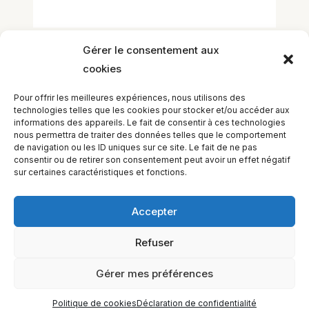
Gérer le consentement aux
cookies
Laisser un commentaire
Vous devez
vous connecter
pour publier
Pour offrir les meilleures expériences, nous utilisons des
un commentaire.
technologies telles que les cookies pour stocker et/ou accéder aux
informations des appareils. Le fait de consentir à ces technologies
nous permettra de traiter des données telles que le comportement
de navigation ou les ID uniques sur ce site. Le fait de ne pas
consentir ou de retirer son consentement peut avoir un effet négatif
sur certaines caractéristiques et fonctions.
Accepter
Refuser
EQUILIBIOS FORMATION Inc. 5748 9e Avenue, Montréal (QC)
H1Y 2J9 Canada
Gérer mes préférences
Politique de cookies
Déclaration de confidentialité