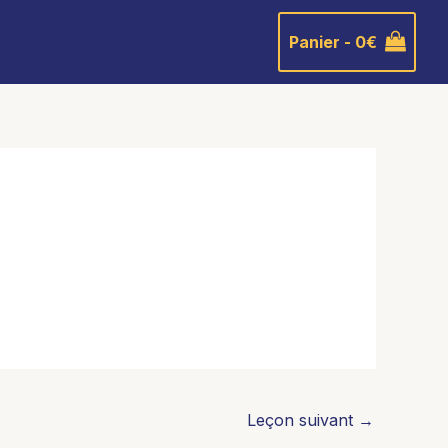
Panier -
0
€
Leçon suivant
→