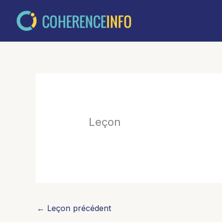
Aller
au
contenu
Leçon
←
Leçon précédent