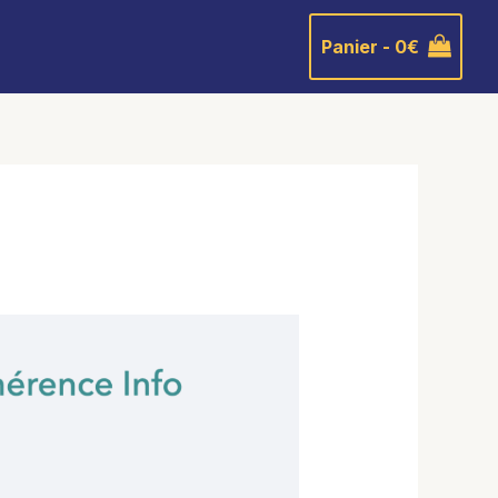
Panier -
0
€