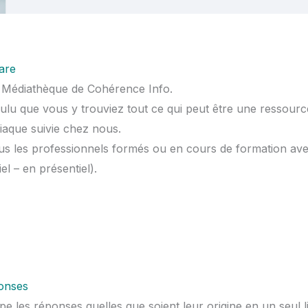
are
e Médiathèque de Cohérence Info.
u que vous y trouviez tout ce qui peut être une ressour
iaque suivie chez nous.
us les professionnels formés ou en cours de formation avec
el – en présentiel).
ponses
e les réponses quelles que soient leur origine en un seul l