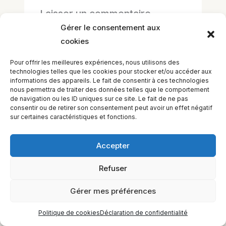
Laisser un commentaire
Vous devez
vous connecter
pour publier
Gérer le consentement aux
un commentaire.
cookies
Pour offrir les meilleures expériences, nous utilisons des
technologies telles que les cookies pour stocker et/ou accéder aux
informations des appareils. Le fait de consentir à ces technologies
nous permettra de traiter des données telles que le comportement
de navigation ou les ID uniques sur ce site. Le fait de ne pas
consentir ou de retirer son consentement peut avoir un effet négatif
sur certaines caractéristiques et fonctions.
Accepter
EQUILIBIOS FORMATION Inc. 5748 9e Avenue, Montréal (QC)
H1Y 2J9 Canada
Refuser
Gérer mes préférences
Politique de cookies
Déclaration de confidentialité