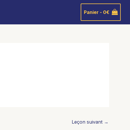
Panier -
0
€
Leçon suivant
→