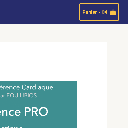
Panier -
0
€